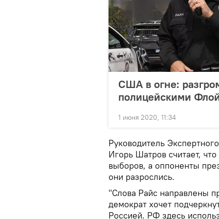
США в огне: разгро
полицейскими Флой
1 июня 2020, 11:34
Руководитель Экспертного
Игорь Шатров считает, чт
выборов, а оппоненты през
они разрослись.
"Слова Райс направлены пр
демократ хочет подчеркнут
Россией. РФ здесь использ