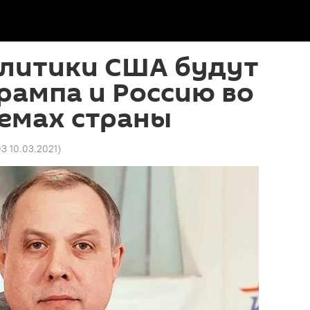
олитики США будут
рампа и Россию во
емах страны
03 10.03.2021
)