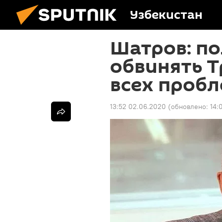
Узбекистан
Шатров: п
обвинять Т
всех пробл
13:52 02.06.2020
(обновлено:
14: