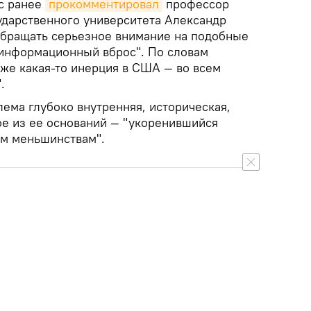
с ранее
прокомментировал
профессор
ударственного университета Александр
 обращать серьезное внимание на подобные
 "информационный вброс". По словам
уже какая-то инерция в США — во всем
.
ема глубоко внутренняя, историческая,
ое из ее оснований — "укоренившийся
ым меньшинствам".