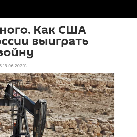
ного. Как США
ссии выиграть
войну
6 15.06.2020
)