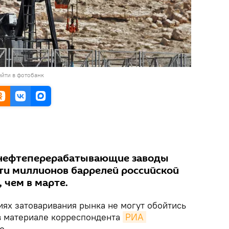
йти в фотобанк
 нефтеперерабатывающие заводы
ти миллионов баррелей российской
 чем в марте.
ях затоваривания рынка не могут обойтись
 в материале корреспондента
РИА 
о.