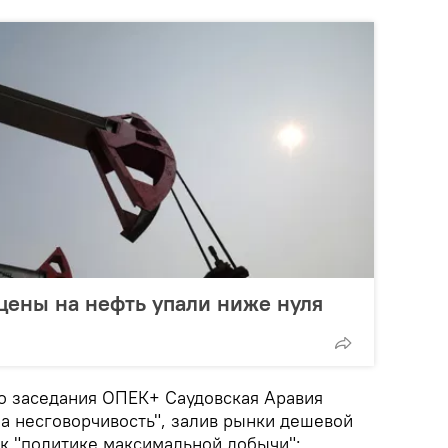
цены на нефть упали ниже нуля
о заседания ОПЕК+ Саудовская Аравия
за несговорчивость", залив рынки дешевой
к "политике максимальной добычи":