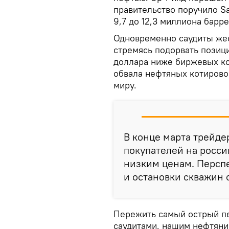
правительство поручило Sa
9,7 до 12,3 миллиона барре
Одновременно саудиты жес
стремясь подорвать позици
доллара ниже биржевых кот
обвала нефтяных котирово
миру.
В конце марта трейде
покупателей на росси
низким ценам. Персп
и остановки скважин 
Пережить самый острый пе
саудитами, нашим нефтян