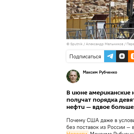
© Sputnik / Александр Мельников
/
Пере
Подписаться
Максим Рубченко
В июне американские
получат порядка девя
нефти — вдвое больше,
Почему США даже в услови
без поставок из России —
Новости
Максима Рубченк