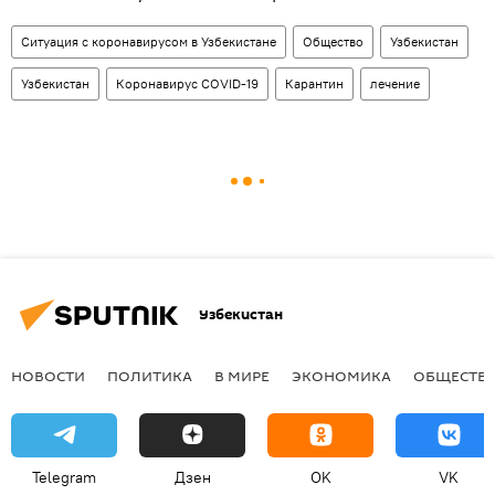
Ситуация с коронавирусом в Узбекистане
Общество
Узбекистан
Узбекистан
Коронавирус COVID-19
Карантин
лечение
Узбекистан
НОВОСТИ
ПОЛИТИКА
В МИРЕ
ЭКОНОМИКА
ОБЩЕСТВ
Telegram
Дзен
OK
VK