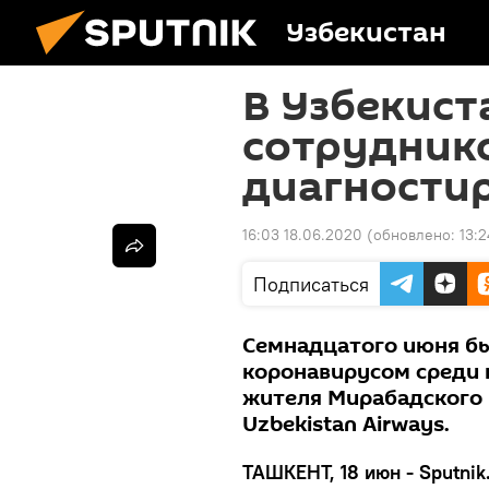
Узбекистан
В Узбекист
сотрудник
диагности
16:03 18.06.2020
(обновлено:
13:
Подписаться
Семнадцатого июня бы
коронавирусом среди н
жителя Мирабадского 
Uzbekistan Airways.
ТАШКЕНТ, 18 июн - Sputnik