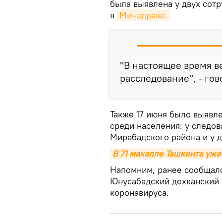
была выявлена у двух сот
в
Минздраве.
"В настоящее время 
расследование", - го
Также 17 июня было выявл
среди населения: у следов
Мирабадского района и у д
В 71 махалле Ташкента уж
Напомним, ранее сообщалос
Юнусабадский дехканский
коронавируса.