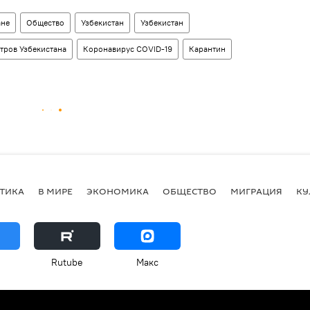
ане
Общество
Узбекистан
Узбекистан
тров Узбекистана
Коронавирус COVID-19
Карантин
ТИКА
В МИРЕ
ЭКОНОМИКА
ОБЩЕСТВО
МИГРАЦИЯ
КУ
Rutube
Макс