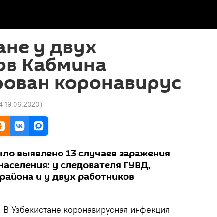
ане у двух
ов Кабмина
рован коронавирус
24 19.06.2020
)
ло выявлено 13 случаев заражения
аселения: у следователя ГУВД,
района и у двух работников
.
В Узбекистане коронавирусная инфекция