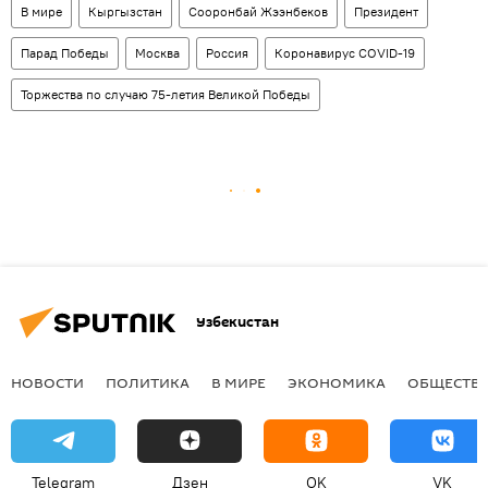
В мире
Кыргызстан
Сооронбай Жээнбеков
Президент
Парад Победы
Москва
Россия
Коронавирус COVID-19
Торжества по случаю 75-летия Великой Победы
Узбекистан
НОВОСТИ
ПОЛИТИКА
В МИРЕ
ЭКОНОМИКА
ОБЩЕСТВ
Telegram
Дзен
OK
VK