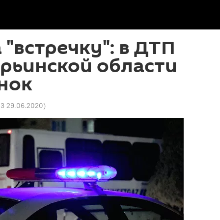
 "встречку": в ДТП
рьинской области
нок
03 29.06.2020
)