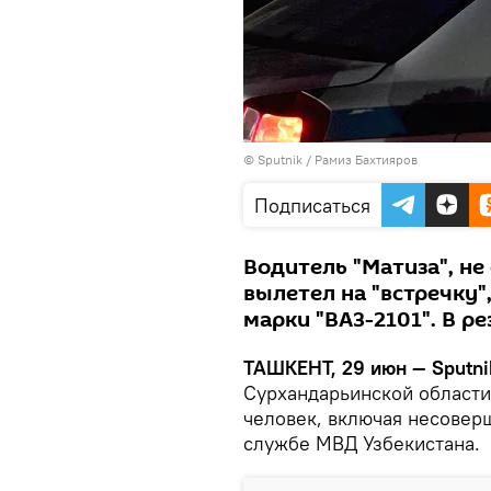
© Sputnik / Рамиз Бахтияров
Подписаться
Водитель "Матиза", не
вылетел на "встречку"
марки "ВАЗ-2101". В р
ТАШКЕНТ, 29 июн — Sputni
Сурхандарьинской области
человек, включая несовер
службе МВД Узбекистана.