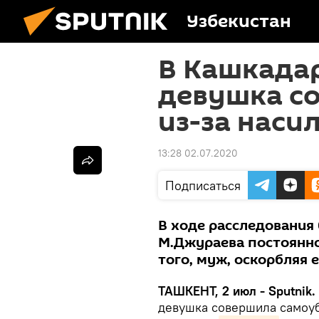
Узбекистан
В Кашкадар
девушка с
из-за насил
13:28 02.07.2020
Подписаться
В ходе расследования
М.Джураева постоянно
того, муж, оскорбляя 
ТАШКЕНТ, 2 июл - Sputnik.
девушка совершила самоуб