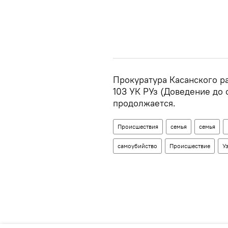
Прокуратура Касанского ра
103 УК РУз (Доведение до 
продолжается.
Происшествия
семья
семья
самоубийство
Происшествие
У