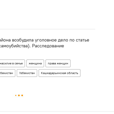
йона возбудила уголовное дело по статье
самоубийства). Расследование
насилие в семье
женщина
права женщин
збекистан
Узбекистан
Кашкадарьинская область