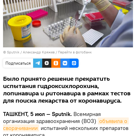
© Sputnik / Александр Кряжев
/
Перейти в фотобанк
Подписаться
Было принято решение прекратить
испытания гидроксихлорохина,
лопинавира и ритонавира в рамках тестов
для поиска лекарства от коронавируса.
ТАШКЕНТ, 5 июл — Sputnik.
Всемирная
организация здравоохранения (ВОЗ)
объявила о 
сворачивании
испытаний нескольких препаратов
от коронавируса.