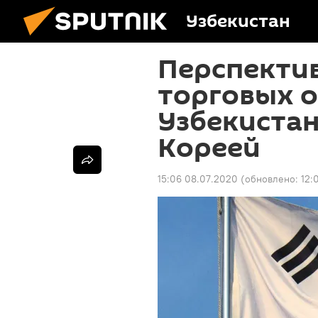
Узбекистан
Перспекти
торговых 
Узбекиста
Кореей
15:06 08.07.2020
(обновлено:
12: