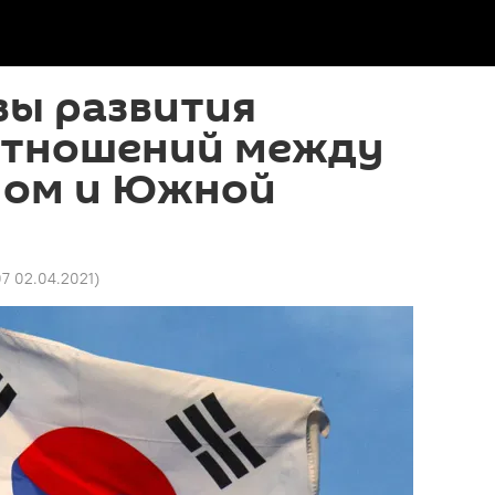
вы развития
отношений между
ном и Южной
07 02.04.2021
)