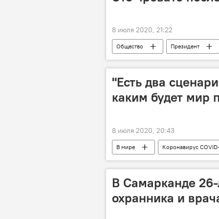
8 июля 2020, 21:22
Общество
Президент
Шавкат Мирзиёев
"Есть два сценари
каким будет мир 
8 июля 2020, 20:43
В мире
Коронавирус COVID
В Самарканде 26
охранника и врач