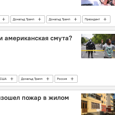
Дональд Трамп
Дональд Трамп
Президент
Forbes
и американская смута?
США
Дональд Трамп
Россия
изошел пожар в жилом