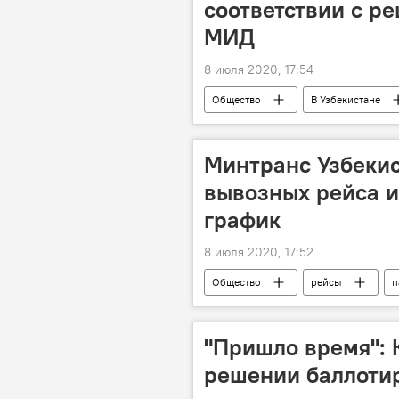
соответствии с р
МИД
8 июля 2020, 17:54
Общество
В Узбекистане
МИД Узбекистана
Ситуация 
Минтранс Узбекис
вывозных рейса и
график
8 июля 2020, 17:52
Общество
рейсы
п
"Пришло время": 
решении баллотир