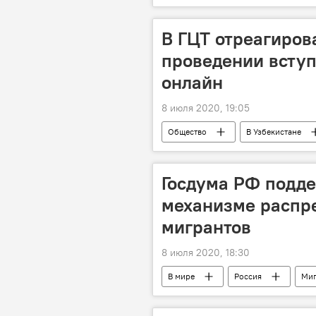
В ГЦТ отреагиров
проведении всту
онлайн
8 июля 2020, 19:05
Общество
В Узбекистане
абитуриенты
Государственн
Госдума РФ подде
механизме распре
мигрантов
8 июля 2020, 18:30
В мире
Россия
Миг
трудовая миграция
Госдума