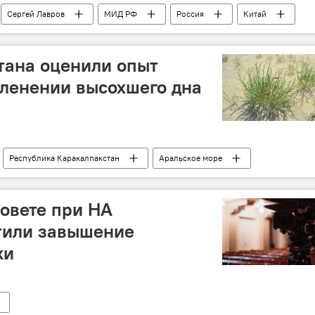
Сергей Лавров
МИД РФ
Россия
Китай
тана оценили опыт
еленении высохшего дна
Республика Каракалпакстан
Аральское море
овете при НА
тили завышение
ки