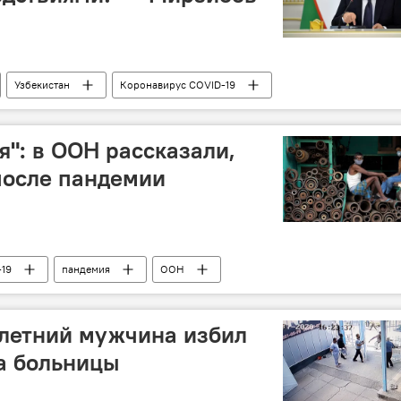
Узбекистан
Коронавирус COVID-19
я": в ООН рассказали,
после пандемии
-19
пандемия
ООН
-летний мужчина избил
а больницы