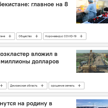
екистане: главное на 8
тане
Общество
Коронавирус COVID-19
озкластер вложил в
 миллионы долларов
Джизакская область
орошение земель
ство
нутся на родину в