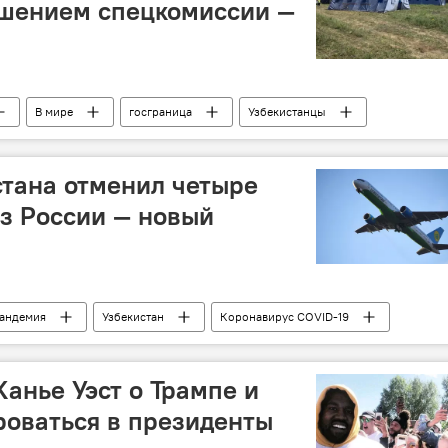
ешением спецкомиссии —
В мире
госграница
Узбекистанцы
с узбекистанцами на российско-казахстанской границе
тана отменил четыре
з России — новый
андемия
Узбекистан
Коронавирус COVID-19
Канье Уэст о Трампе и
оваться в президенты