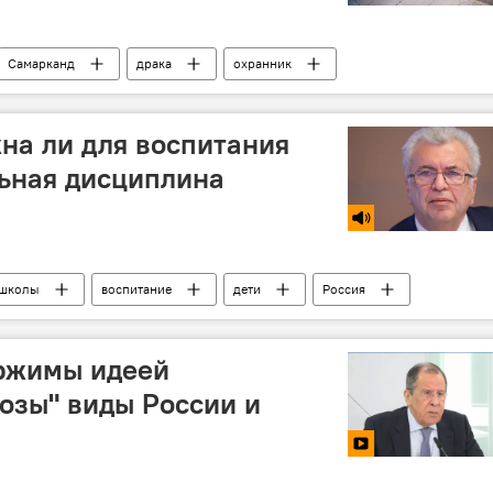
Самарканд
драка
охранник
жна ли для воспитания
ьная дисциплина
школы
воспитание
дети
Россия
ржимы идеей
озы" виды России и