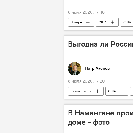
8 июля 2020, 17:48
В мире
США
США
президент
президент США
Выгодна ли Росси
Петр Акопов
8 июля 2020, 17:20
Колумнисты
США
В Намангане про
доме - фото