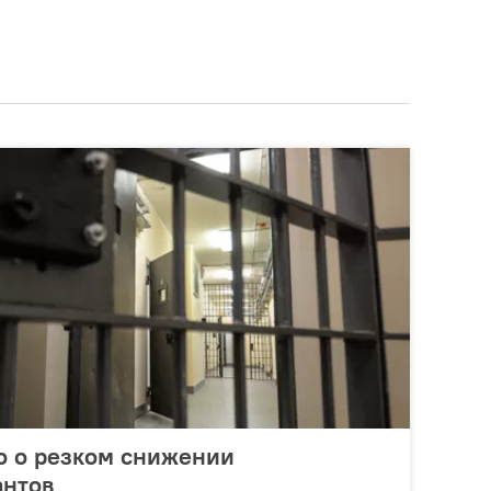
о о резком снижении
антов