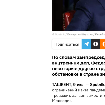
© Sputnik / Екатерина Штукина
/
Перейт
Подписаться
По словам зампредсед
внутренних дел, Феде
некоторые другие ст
обстановке в стране з
ТАШКЕНТ, 9 июл — Sputnik
ограничений из-за пандем
тревожит, заявил замести
Медведев.