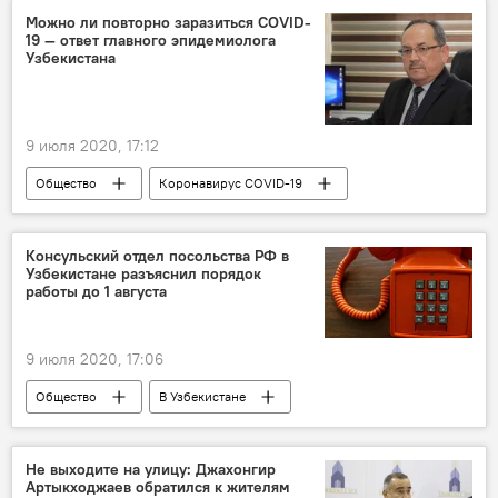
Коронавирус COVID-19
Узбекистан
Можно ли повторно заразиться COVID-
19 — ответ главного эпидемиолога
Узбекистана
9 июля 2020, 17:12
Общество
Коронавирус COVID-19
Узбекистан
Ситуация с коронавирусом в Узбекистане
Консульский отдел посольства РФ в
Узбекистане разъяснил порядок
работы до 1 августа
9 июля 2020, 17:06
Общество
В Узбекистане
Коронавирус COVID-19
Узбекистан
Посольство России в Узбекистане
Ташкент
Не выходите на улицу: Джахонгир
Артыкходжаев обратился к жителям
пандемия