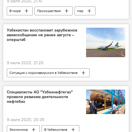
9 июля 2020, 21:41
В мире
Происшествия
мэр
Сеул
Южная Корея
смерть
поиск людей
Узбекистан восстановит зарубежное
авиасообщение не ранее августа –
оперштаб
9 июля 2020, 21:20
Ситуация с коронавирусом в Узбекистане
В Узбекистане
Общество
Туризм
Коронавирус COVID-19
Карантин
Специалисты АО "Узбекнефтегаз"
провели ревизию деятельности
Узбекистан
Авиасообщение
нефтебаз
9 июля 2020, 20:35
Экономика
В Узбекистане