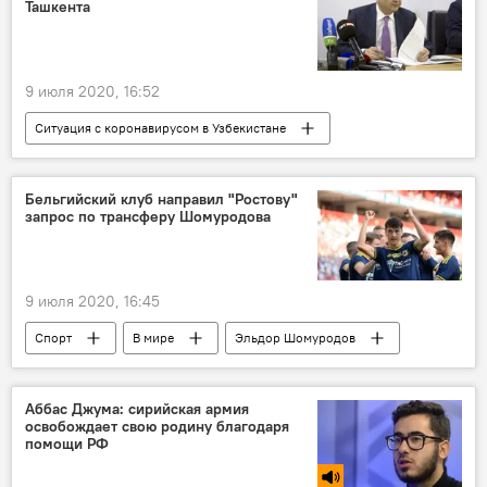
Ташкента
Ситуация с коронавирусом в Узбекистане
9 июля 2020, 16:52
Ситуация с коронавирусом в Узбекистане
Общество
Ташкент
Узбекистан
Узбекистан
Коронавирус COVID-19
Бельгийский клуб направил "Ростову"
запрос по трансферу Шомуродова
Карантин
Джахонгир Артыкходжаев
9 июля 2020, 16:45
Спорт
В мире
Эльдор Шомуродов
Футбол
Ростов
Бельгия
Аббас Джума: сирийская армия
освобождает свою родину благодаря
помощи РФ