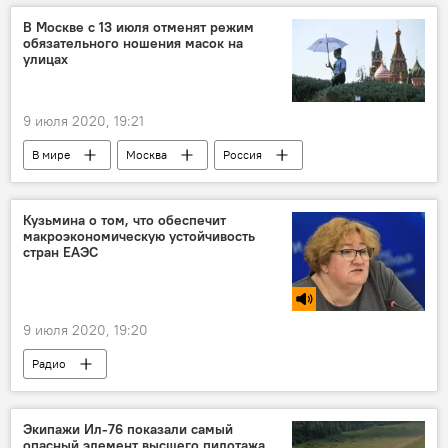
школа
Образование
В Москве с 13 июля отменят режим
обязательного ношения масок на
улицах
9 июля 2020, 19:21
В мире
Москва
Россия
Карантин
защитные маски
Кузьмина о том, что обеспечит
макроэкономическую устойчивость
стран ЕАЭС
9 июля 2020, 19:20
Радио
Экипажи Ил-76 показали самый
опасный элемент высшего пилотажа