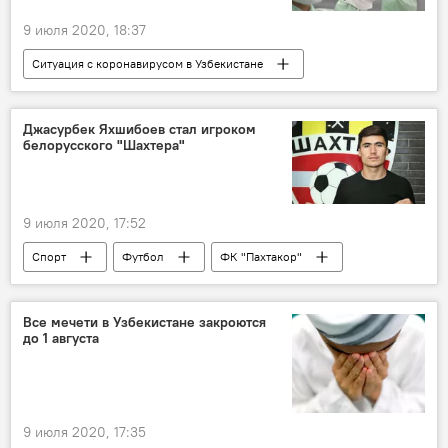
9 июля 2020, 18:37
Ситуация с коронавирусом в Узбекистане
Общество
Коронавирус COVID-19
Узбекистан
Джасурбек Яхшибоев стал игроком
белорусского "Шахтера"
9 июля 2020, 17:52
Спорт
Футбол
ФК "Пахтакор"
Беларусь
Джасурбек Яхшибоев
Все мечети в Узбекистане закроются
до 1 августа
9 июля 2020, 17:35