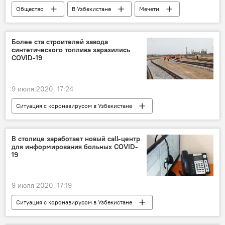
Общество
В Узбекистане
Мечети
Узбекистан
Управление мусульман Узбекистана
Более ста строителей завода
синтетического топлива заразились
мусульмане
Коронавирус COVID-19
COVID-19
пандемия
Ситуация с коронавирусом в Узбекистане
9 июля 2020, 17:24
Ситуация с коронавирусом в Узбекистане
Общество
В Узбекистане
Коронавирус COVID-19
Строительство
В столице заработает новый call-центр
для информирования больных COVID-
Карантин
здравоохранение
19
Министерство здравоохранения Узбекистана
Узбекистан
9 июля 2020, 17:19
Ситуация с коронавирусом в Узбекистане
Общество
телефон
Ташкент