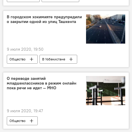
Узбекнефтегаз
Узнефтепродукт
нефтегазовая отрасль
Термез
В городском хокимияте предупредили
о закрытии одной из улиц Ташкента
9 июля 2020, 19:50
Общество
В Узбекистане
Хокимият Ташкента
дороги
ремонт дорог
Ташкент
О переводе занятий
младшеклассников в режим онлайн
пока речи не идет — МНО
9 июля 2020, 19:47
Общество
Министерство народного образования Узбекистана