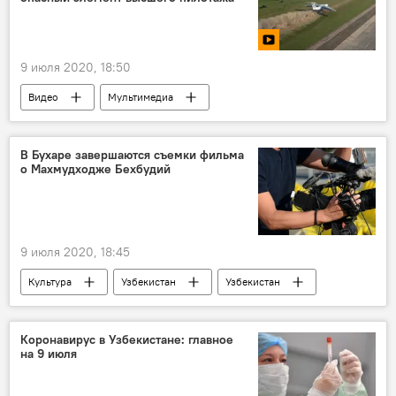
9 июля 2020, 18:50
Видео
Мультимедиа
В Бухаре завершаются съемки фильма
о Махмудходже Бехбудий
9 июля 2020, 18:45
Культура
Узбекистан
Узбекистан
Бухара
Кино
узбеккино
кинорежиссер
киноиндустрия
Коронавирус в Узбекистане: главное
на 9 июля