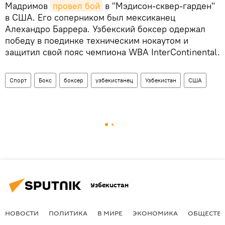
Мадримов
провел бой
в "Мэдисон-сквер-гарден"
в США. Его соперником был мексиканец
Алехандро Баррера. Узбекский боксер одержал
победу в поединке техническим нокаутом и
защитил свой пояс чемпиона WBA InterContinental.
Спорт
Бокс
боксер
узбекистанец
Узбекистан
США
Узбекистан
НОВОСТИ
ПОЛИТИКА
В МИРЕ
ЭКОНОМИКА
ОБЩЕСТВ