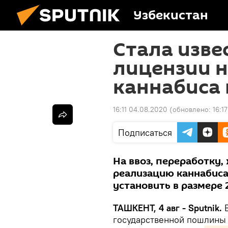
Узбекистан
Стала изве
лицензии н
каннабиса 
16:11 04.08.2020
(обновлено:
16:1
Подписаться
На ввоз, переработку,
реализацию каннабис
установить в размере 
ТАШКЕНТ, 4 авг - Sputnik.
В
государственной пошлины 