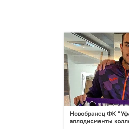
Новобранец ФК "Уфа
аплодисменты колле