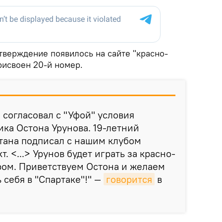
верждение появилось на сайте "красно-
рисвоен 20-й номер.
 согласовал с "Уфой" условия
ка Остона Урунова. 19-летний
тана подписал с нашим клубом
. <...> Урунов будет играть за красно-
ром. Приветствуем Остона и желаем
 себя в "Спартаке"!" —
говорится
в