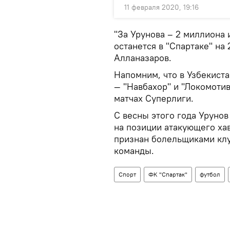
11 февраля 2020, 19:16
"За Урунова – 2 миллиона
останется в "Спартаке" на 
Алланазаров.
Напомним, что в Узбекист
— "Навбахор" и "Локомотив
матчах Суперлиги.
С весны этого года Урунов
на позиции атакующего ха
признан болельщиками кл
команды.
Спорт
ФК "Спартак"
футбол