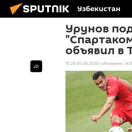
Узбекистан
Урунов под
"Спартаком
объявил в 
15:29 05.08.2020
(обновлено:
14: