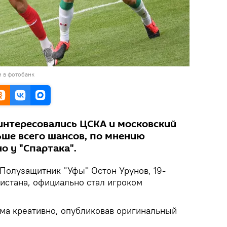
и в фотобанк
интересовались ЦСКА и московский
ьше всего шансов, по мнению
о у "Спартака".
Полузащитник "Уфы" Остон Урунов, 19-
кистана, официально стал игроком
ьма креативно, опубликовав оригинальный