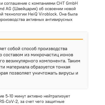
али соглашение с компаниями СHT GmbH
and AG (Швейцария) об освоении новой
й технологии HeiQ Viroblock. Она была
производства активных антивирусных
яет собой способ производства
о составом из микрочастиц ионов
го везикулярного компонента. Таким
ти материала образуется тонкая
орая позволяет уничтожать вирусы и
ие 5-10 минут активно нейтрализует
S-CoV-2, за счет чего защитные