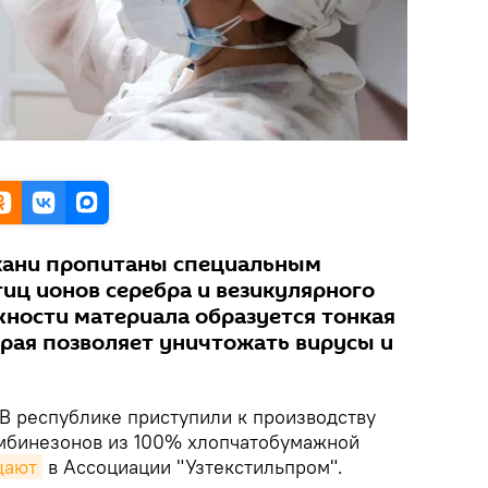
ани пропитаны специальным
иц ионов серебра и везикулярного
хности материала образуется тонкая
орая позволяет уничтожать вирусы и
В республике приступили к производству
мбинезонов из 100% хлопчатобумажной
щают
в Ассоциации "Узтекстильпром".