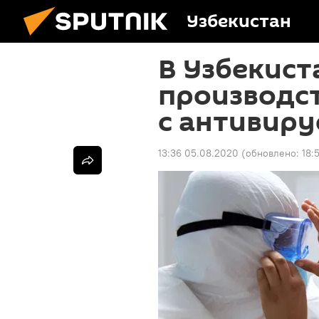
Узбекистан
В Узбекист
производс
с антивир
13:36 05.08.2020
(обновлено:
18: