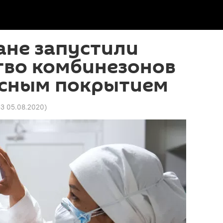
ане запустили
тво комбинезонов
усным покрытием
53 05.08.2020
)