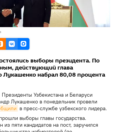
а
состоялись выборы президента. По
ным, действующий глава
р Лукашенко набрал 80,08 процента
.
Президенты Узбекистана и Беларуси
андр Лукашенко в понедельник провели
общили
в пресс-службе узбекского лидера.
 прошли выборы главы государства.
 из пяти кандидатов на пост, заручился
большинства избирателей (по