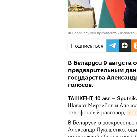
© Пресс-служба президента Узбекистан
Подписаться
В Беларуси 9 августа 
предварительным дан
государства Александ
голосов.
ТАШКЕНТ, 10 авг — Sputnik
Шавкат Мирзиёев и Алекс
телефонный разговор,
со
В Беларуси в воскресенье
Александр Лукашенко, один
поддержкой абсолютного 