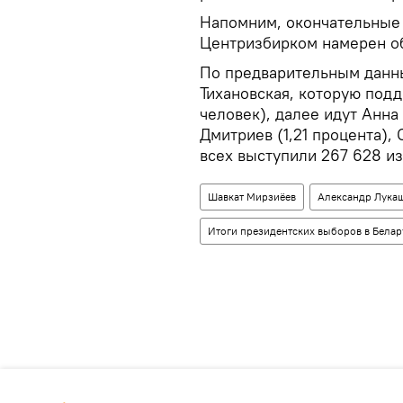
Напомним, окончательные 
Центризбирком намерен об
По предварительным данны
Тихановская, которую подд
человек), далее идут Анна
Дмитриев (1,21 процента), 
всех выступили 267 628 из
Шавкат Мирзиёев
Александр Лука
Итоги президентских выборов в Белар