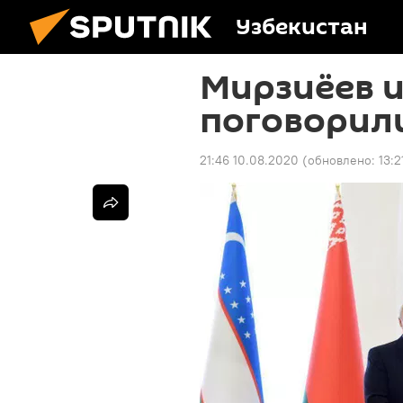
Узбекистан
Мирзиёев 
поговорил
21:46 10.08.2020
(обновлено:
13:2