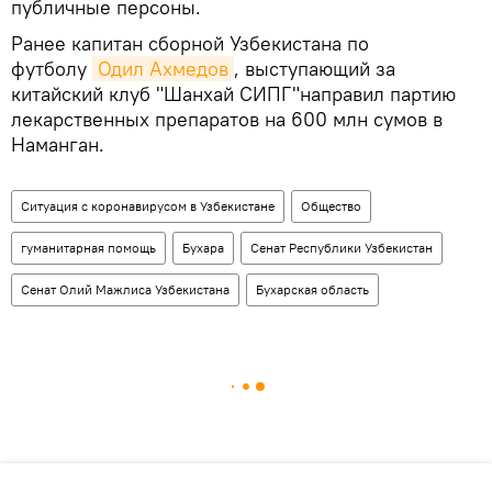
публичные персоны.
Ранее капитан сборной Узбекистана по
футболу
Одил Ахмедов
, выступающий за
китайский клуб "Шанхай СИПГ"направил партию
лекарственных препаратов на 600 млн сумов в
Наманган.
Ситуация с коронавирусом в Узбекистане
Общество
гуманитарная помощь
Бухара
Сенат Республики Узбекистан
Сенат Олий Мажлиса Узбекистана
Бухарская область