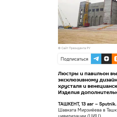
© Сайт Президента РУ
Подписаться
Люстры и павильон вы
эксклюзивному дизайн
хрусталя и венецианс
Изделия дополнительн
ТАШКЕНТ, 13 авг – Sputnik.
Шавката Мирзиёева в Ташк
цивилизации (ЦИЦ).