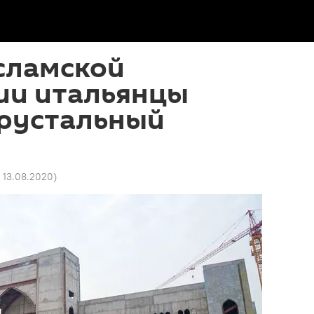
сламской
ии итальянцы
хрустальный
1 13.08.2020
)