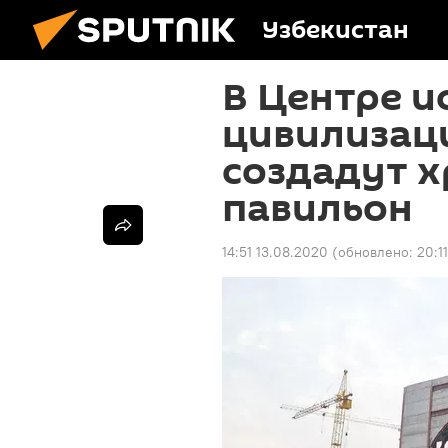
Узбекистан
В Центре и
цивилизац
создадут 
павильон
14:51 13.08.2020
(обновлено:
20:1