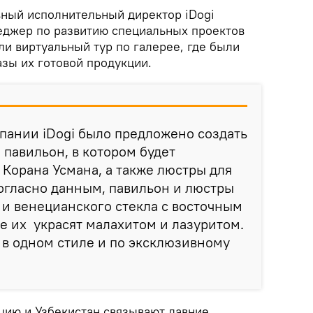
вный исполнительный директор iDogi
еджер по развитию специальных проектов
и виртуальный тур по галерее, где были
зы их готовой продукции.
пании iDogi было предложено создать
 павильон, в котором будет
Корана Усмана, а также люстры для
огласно данным, павильон и люстры
я и венецианского стекла с восточным
е их украсят малахитом и лазуритом.
в одном стиле и по эксклюзивному
цию и Узбекистан связывают давние