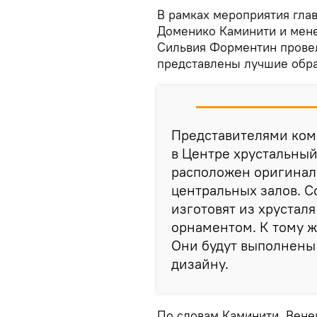
В рамках мероприятия гла
Доменико Каминити и мен
Сильвия Форментин провел
представлены лучшие обра
Представителями ком
в Центре хрустальный
расположен оригинал 
центральных залов. С
изготовят из хрустал
орнаментом. К тому ж
Они будут выполнены 
дизайну.
По словам Каминити, Вене