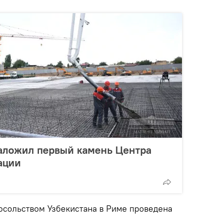
аложил первый камень Центра
ации
посольством Узбекистана в Риме проведена