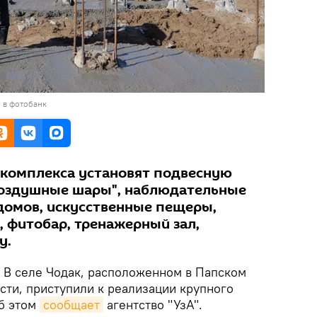
 в фотобанк
 комплекса установят подвесную
Воздушные шары", наблюдательные
домов, искусственные пещеры,
, фитобар, тренажерный зал,
у.
В селе Чодак, расположенном в Папском
сти, приступили к реализации крупного
Об этом
сообщает
агентство "УзА".