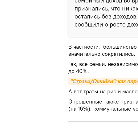
семейный доход во в
признались, что никак
остались без доходов
сообщили о росте дох
В частности, большинство
значительно сократились.
Так, все семьи, независимо
до 40%.
"Страхи/Ошибки": как пере
А вот траты на рис и масл
Опрошенные также признал
(на 16%), коммунальные ус