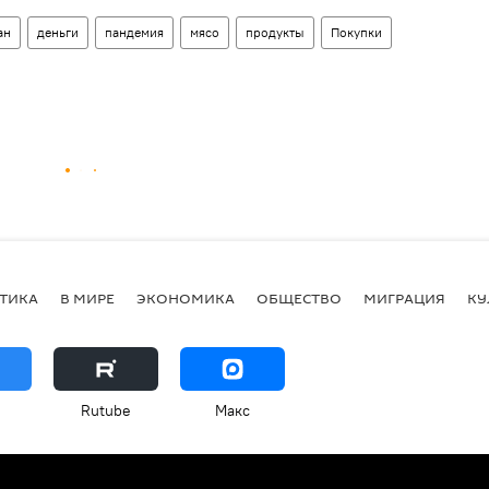
ан
деньги
пандемия
мясо
продукты
Покупки
ТИКА
В МИРЕ
ЭКОНОМИКА
ОБЩЕСТВО
МИГРАЦИЯ
КУ
Rutube
Макс