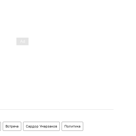
Встреча
Сардор Умарзаков
Политика