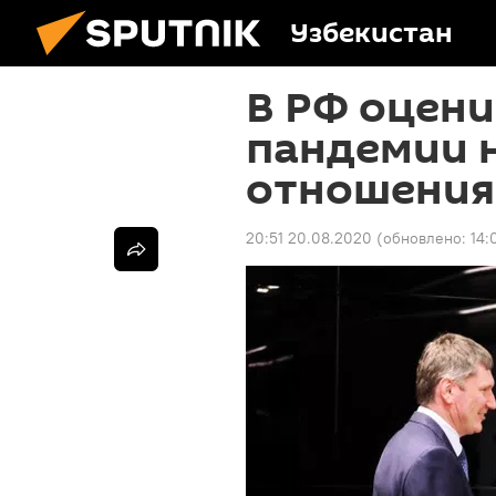
Узбекистан
В РФ оцени
пандемии 
отношения
20:51 20.08.2020
(обновлено:
14: