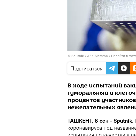
© Sputnik / AFK Sistema
/
Перейти в фот
Подписаться
В ходе испытаний вак
гуморальный и клеточ
процентов участников 
нежелательных явлени
ТАШКЕНТ, 8 сен - Sputnik.
коронавируса под названи
испытания по качеству в 