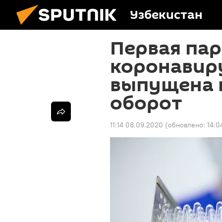
Узбекистан
Первая пар
коронавиру
выпущена 
оборот
11:14 08.09.2020
(обновлено:
14:0