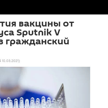
тия вакцины от
са Sputnik V
в гражданский
4 10.03.2021
)