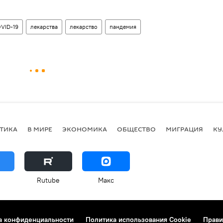
VID-19
лекарства
лекарство
пандемия
ТИКА
В МИРЕ
ЭКОНОМИКА
ОБЩЕСТВО
МИГРАЦИЯ
КУ
Rutube
Макс
а конфиденциальности
Политика использования Cookie
Прави