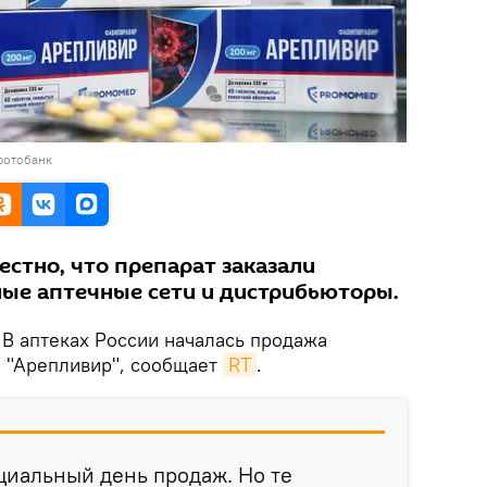
фотобанк
стно, что препарат заказали
ные аптечные сети и дистрибьюторы.
В аптеках России началась продажа
а "Арепливир", сообщает
RT
.
циальный день продаж. Но те