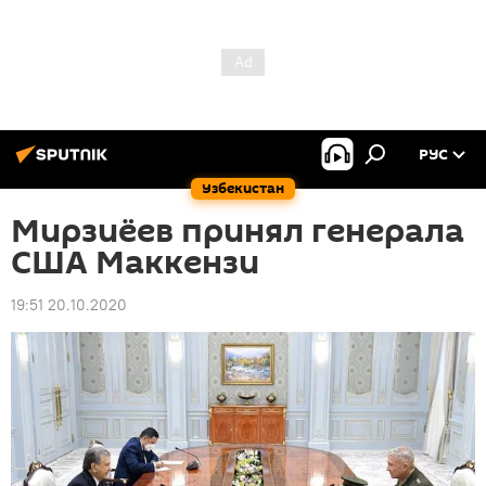
РУС
Узбекистан
Мирзиёев принял генерала
США Маккензи
19:51 20.10.2020