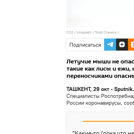
CC0
/
Unsplash / Todd Cravens
/
Подписаться
Летучие мыши не опас
такие как лисы и ежи,
переносчиками опасны
ТАШКЕНТ, 29 окт - Sputnik.
Специалисты Роспотребна
России коронавирусы, соо
"Какие-то (пока что н