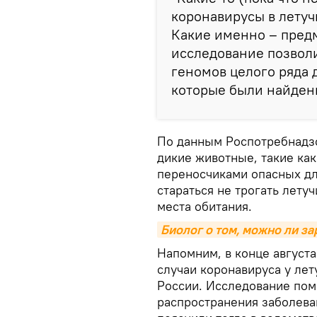
коронавирусы в летуч
Какие именно – предм
исследование позвол
геномов целого ряда 
которые были найдены
По данным Роспотребнадзо
дикие животные, такие как
переносчиками опасных дл
стараться не трогать летуч
места обитания.
Биолог о том, можно ли з
Напомним, в конце август
случаи коронавируса у ле
России. Исследование по
распространения заболева