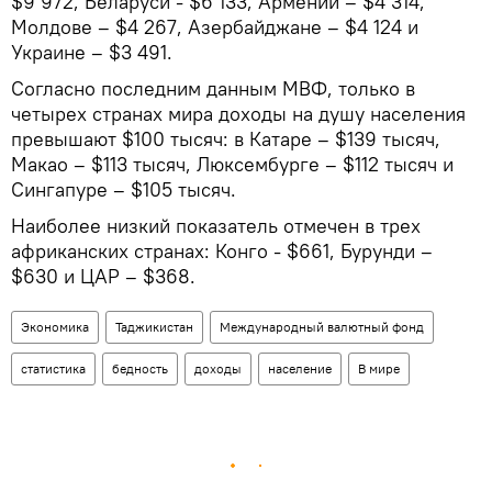
$9 972, Беларуси - $6 133, Армении – $4 314,
Молдове – $4 267, Азербайджане – $4 124 и
Украине – $3 491.
Согласно последним данным МВФ, только в
четырех странах мира доходы на душу населения
превышают $100 тысяч: в Катаре – $139 тысяч,
Макао – $113 тысяч, Люксембурге – $112 тысяч и
Сингапуре – $105 тысяч.
Наиболее низкий показатель отмечен в трех
африканских странах: Конго - $661, Бурунди –
$630 и ЦАР – $368.
Экономика
Таджикистан
Международный валютный фонд
статистика
бедность
доходы
население
В мире