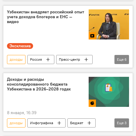
Мультимедиа
Узбекистан
госбюджет
Узбекистан внедряет российский опыт
учета доходов блогеров и ЕНС —
видео
Эксклюзив
доходы
Россия
Пресс-центр
Еще
6
Узбекистан
налоги
пресс-конференция
Sputnik
Доходы и расходы
консолидированного бюджета
блогер
Узбекистана в 2026–2028 годах
Государственный налоговый комитет
8 января, 16:39
доходы
Инфографика
Бюджет
Еще
3
Узбекистан
расходы
Экономика