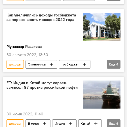
госбюджет
расходы
ВВП
Как увеличились доходы госбюджета
за первые шесть месяцев 2022 года
Мунаввар Разакова
30 августа 2022, 13:30
доходы
Экономика
госбюджет
Еще
4
доход
республика
Экономика
налоги
FT: Индия и Китай могут сорвать
замысел G7 против российской нефти
30 июня 2022, 11:40
доходы
В мире
Индия
Китай
Еще
6