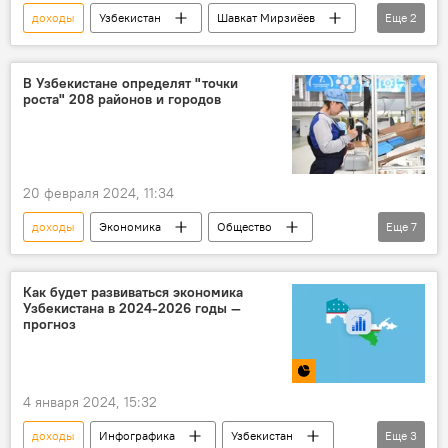
доходы
Узбекистан
Шавкат Мирзиёев
Еще
2
Экономика
Сырдарьинская область
В Узбекистане определят "точки
роста" 208 районов и городов
20 февраля 2024, 11:34
доходы
Экономика
Общество
Еще
7
Узбекистан
президент Узбекистана
Шавкат Мирзиёев
регион
Как будет развиваться экономика
Узбекистана в 2024-2026 годы —
население
рабочие места
прогноз
налоговые льготы
4 января 2024, 15:32
доходы
Инфографика
Узбекистан
Еще
3