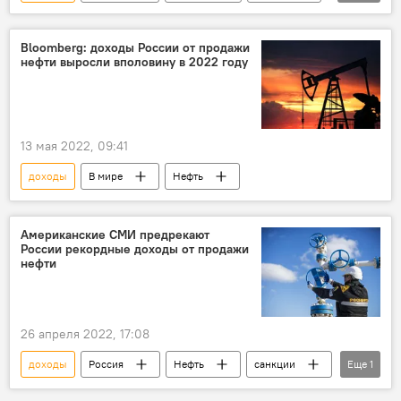
G7
Нефть
Запад
газ
Экспорт
Россия
Bloomberg: доходы России от продажи
нефти выросли вполовину в 2022 году
13 мая 2022, 09:41
доходы
В мире
Нефть
Американские СМИ предрекают
России рекордные доходы от продажи
нефти
26 апреля 2022, 17:08
доходы
Россия
Нефть
санкции
Еще
1
Экспорт