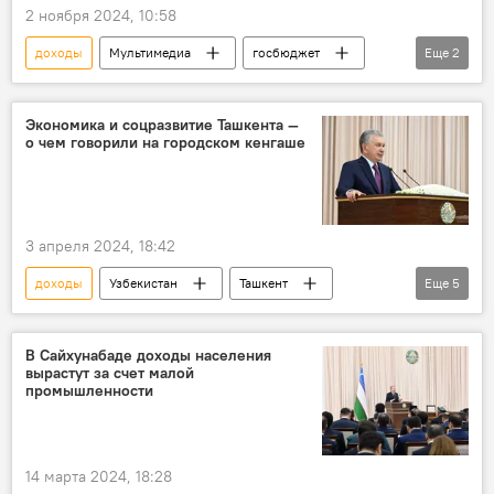
2 ноября 2024, 10:58
доходы
Мультимедиа
госбюджет
Еще
2
расходы
министерство экономики и финансов Узбекистана
Экономика и соцразвитие Ташкента —
о чем говорили на городском кенгаше
3 апреля 2024, 18:42
доходы
Узбекистан
Ташкент
Еще
5
Общество
Экономика
социальное развитие
Инвестиции
В Сайхунабаде доходы населения
вырастут за счет малой
население
промышленности
14 марта 2024, 18:28