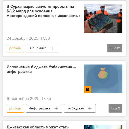
В Сурхандарье запустят проекты на
$3,2 млрд для освоения
месторождений полезных ископаемых
24 декабря 2025, 17:30
доходы
Экономика
Еще
12
Сельское хозяйство
Туризм
бедность
Инвестиции
население
Исполнение бюджета Узбекистана —
инфографика
проект
месторождение
полезные ископаемые
Узбекистан
Сурхандарьинская область
совещание
10 сентября 2025, 17:35
президент Узбекистана
Шавкат Мирзиёев
доходы
Инфографика
госбюджет
Еще
2
Узбекистан
расходы
Джизакская область может стать