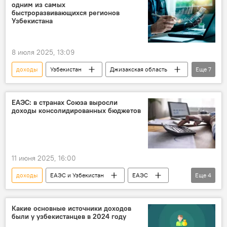
одним из самых
быстроразвивающихся регионов
Узбекистана
8 июля 2025, 13:09
доходы
Узбекистан
Джизакская область
Еще
7
президент Узбекистана
Шавкат Мирзиёев
реформы
развитие
Инвестиции
ЕАЭС: в странах Союза выросли
доходы консолидированных бюджетов
рабочие места
Экспорт
11 июня 2025, 16:00
доходы
ЕАЭС и Узбекистан
ЕАЭС
Еще
4
Узбекистан и ЕАЭС: перспективы возможной интеграции
Бюджет
НДС
Кыргызстан
Какие основные источники доходов
были у узбекистанцев в 2024 году