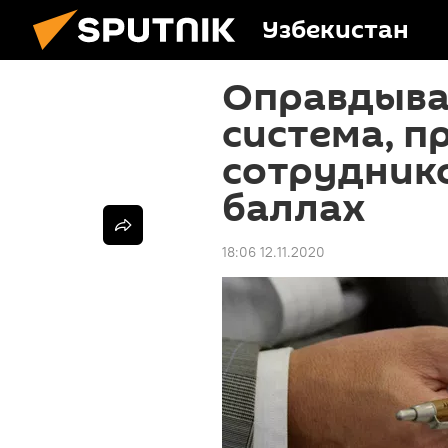
Узбекистан
Оправдывае
система, п
сотрудник
баллах
18:06 12.11.2020