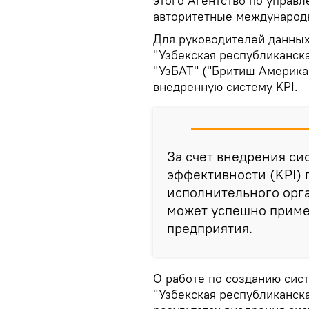
этого Агентство по управ
авторитетные международ
Для руководителей данных
"Узбекская республиканск
"УзБАТ" ("Бритиш Америка
внедренную систему KPI.
За счет внедрения с
эффективности (KPI)
исполнительного орга
может успешно приме
предприятия.
О работе по созданию сис
"Узбекская республиканск