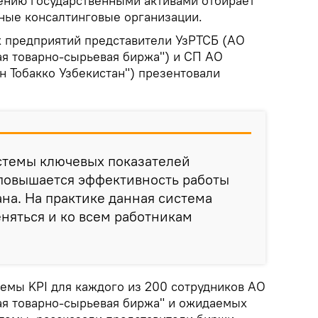
лению государственными активами отбирает
ные консалтинговые организации.
 предприятий представители УзРТСБ (АО
ая товарно-сырьевая биржа") и СП АО
н Тобакко Узбекистан") презентовали
истемы ключевых показателей
 повышается эффективность работы
на. На практике данная система
няться и ко всем работникам
темы KPI для каждого из 200 сотрудников АО
ая товарно-сырьевая биржа" и ожидаемых