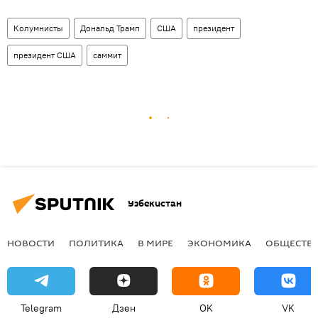
Колумнисты
Дональд Трамп
США
президент
президент США
саммит
Узбекистан
НОВОСТИ
ПОЛИТИКА
В МИРЕ
ЭКОНОМИКА
ОБЩЕСТВ
Telegram
Дзен
OK
VK