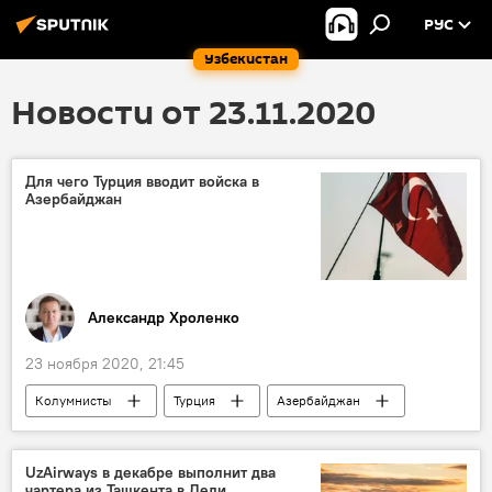
РУС
Узбекистан
Новости от 23.11.2020
Для чего Турция вводит войска в
Азербайджан
Александр Хроленко
23 ноября 2020, 21:45
Колумнисты
Турция
Азербайджан
Армения
Нагорный Карабах
Россия
UzAirways в декабре выполнит два
чартера из Ташкента в Дели