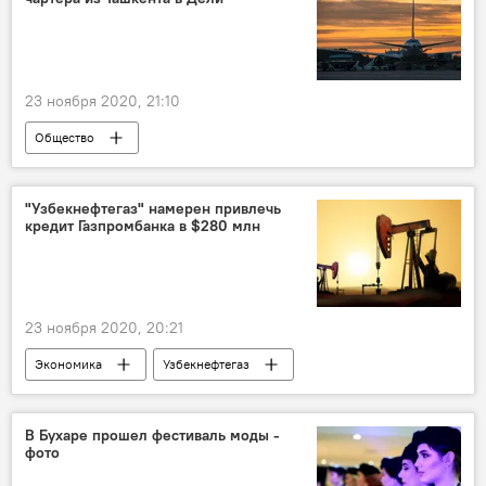
23 ноября 2020, 21:10
Общество
Авиакомпания Uzbekistan Airways
Узбекистан
Индия
Дели
"Узбекнефтегаз" намерен привлечь
кредит Газпромбанка в $280 млн
23 ноября 2020, 20:21
Экономика
Узбекнефтегаз
Газпромбанк
Кредит
газ
Экономика
Нефть
В Бухаре прошел фестиваль моды -
фото