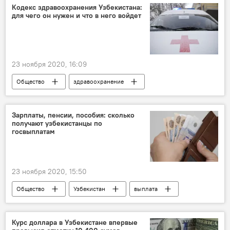
закон
новый закон
Кодекс здравоохранения Узбекистана:
для чего он нужен и что в него войдет
23 ноября 2020, 16:09
Общество
здравоохранение
Узбекистан
здоровье
Зарплаты, пенсии, пособия: сколько
получают узбекистанцы по
госвыплатам
23 ноября 2020, 15:50
Общество
Узбекистан
выплата
пособие
пенсия
зарплата
Минюст Узбекистана
Курс доллара в Узбекистане впервые