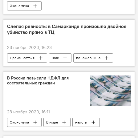
Экономика
Навоийский горно-металлургический комбинат
Промсвязьбанк
кредитная линия
Слепая ревность: в Самарканде произошло двойное
убийство прямо в ТЦ
Экономика
Узбекистан
Россия
23 ноября 2020, 16:23
Происшествия
нож
поножовщина
ножевое ранение
Узбекистан
Узбекистан
Самарканд
В России повысили НДФЛ для
состоятельных граждан
торговый центр
Происшествие
Убийство
двойное убийство
23 ноября 2020, 16:11
Экономика
В мире
налоги
НДФЛ
Россия
Владимир Путин