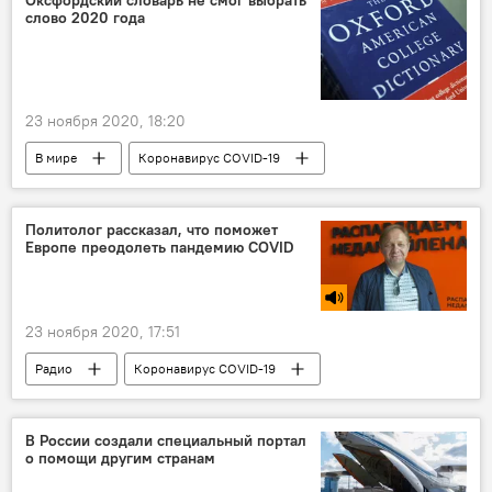
слово 2020 года
23 ноября 2020, 18:20
В мире
Коронавирус COVID-19
Карантин
Оксфорд
Оксфордский словарь
Политолог рассказал, что поможет
Европе преодолеть пандемию COVID
23 ноября 2020, 17:51
Радио
Коронавирус COVID-19
пандемия
G20
Евросоюз
В России создали специальный портал
о помощи другим странам