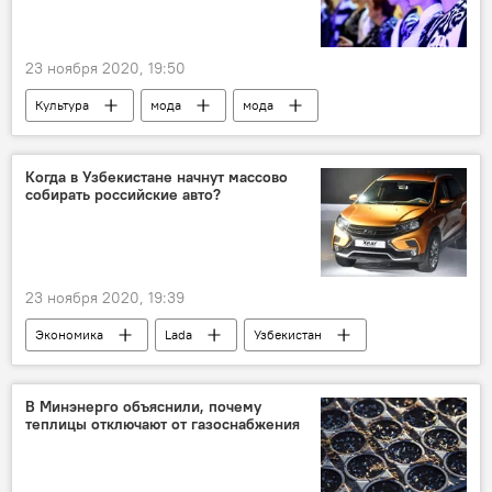
23 ноября 2020, 19:50
Культура
мода
мода
Узбекистан
Узбекистан
Бухара
искусство
фестиваль
Фестиваль
Когда в Узбекистане начнут массово
собирать российские авто?
23 ноября 2020, 19:39
Экономика
Lada
Узбекистан
Экономика
производство
Россия
В Минэнерго объяснили, почему
теплицы отключают от газоснабжения