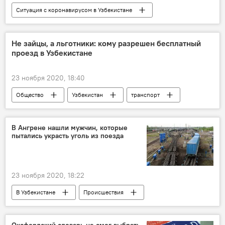
Ситуация с коронавирусом в Узбекистане
Общество
Коронавирус COVID-19
Карантин
пандемия
Узбекистан
Не зайцы, а льготники: кому разрешен бесплатный
проезд в Узбекистане
Узбекистан
23 ноября 2020, 18:40
Общество
Узбекистан
транспорт
плата за проезд
льгота
В Ангрене нашли мужчин, которые
пытались украсть уголь из поезда
23 ноября 2020, 18:22
В Узбекистане
Происшествия
Поезд
Уголь
Узбекистон темир йуллари
Оксфордский словарь не смог выбрать