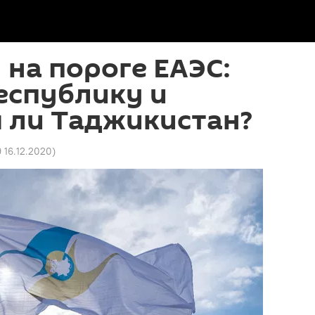
 на пороге ЕАЭС:
еспублику и
 ли Таджикистан?
9 16.12.2020
)