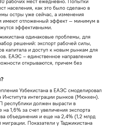
80 рабочих мест ежедневно. Попытки
ст населения, как это было сделано в
емы остры уже сейчас, а изменения
и имеют отложенный эффект — минимум в
кажутся эффективными.
аджикистана одинаковые проблемы, для
набор решений: экспорт рабочей силы,
ов капитала и доступ к новым рынкам для
ов. ЕАЭС – единственное направление
можности открываются, причем без
я?
упления Узбекистана в ЕАЭС смоделировал
 Института интеграции рынков (Мюнхен).
ВП республики должен вырасти в
 на 1,6% за счет увеличения экспорта
тва объединения и еще на 2,4% (1,2 млрд
й миграции. Показатели у Таджикистана