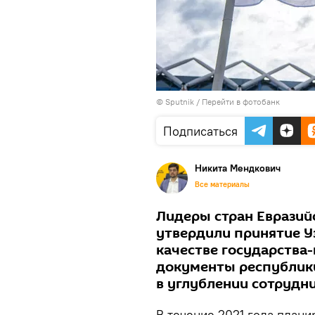
© Sputnik
/
Перейти в фотобанк
Подписаться
Никита Мендкович
Все материалы
Лидеры стран Евразий
утвердили принятие У
качестве государства
документы республики 
в углублении сотрудни
В течение 2021 года плани