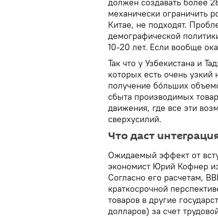
должен создавать более 2
механически ограничить ро
Китае, не подходят. Пробл
демографической политик
10-20 лет. Если вообще о
Так что у Узбекистана и Т
которых есть очень узкий 
получение бо́льших объем
сбыта производимых товар
движения, где все эти воз
сверхусилий.
Что даст интеграци
Ожидаемый эффект от вст
экономист Юрий Кофнер из
Согласно его расчетам, В
краткосрочной перспективе
товаров в другие государс
долларов) за счет трудово