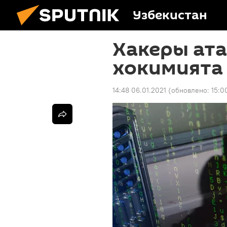
Узбекистан
Хакеры ата
хокимията
14:48 06.01.2021
(обновлено:
15:0