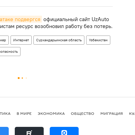
атаке подвергся
официальный сайт UzAuto
истам ресурс возобновил работу без потерь.
акер
Интернет
Сурхандарьинская область
Узбекистан
зопасность
ТИКА
В МИРЕ
ЭКОНОМИКА
ОБЩЕСТВО
МИГРАЦИЯ
КУ