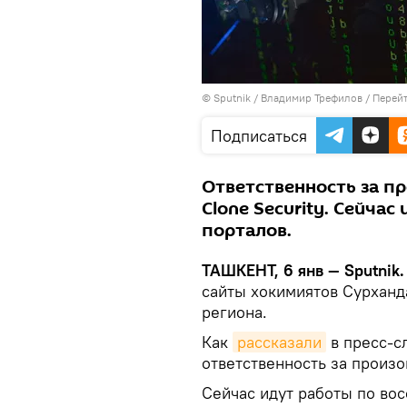
© Sputnik / Владимир Трефилов
/
Перейт
Подписаться
Ответственность за п
Clone Security. Сейча
порталов.
ТАШКЕНТ, 6 янв — Sputnik.
сайты хокимиятов Сурханд
региона.
Как
рассказали
в пресс-с
ответственность за произо
Сейчас идут работы по во