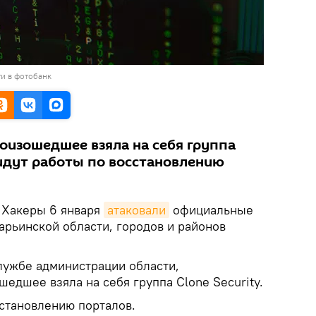
и в фотобанк
роизошедшее взяла на себя группа
с идут работы по восстановлению
Хакеры 6 января
атаковали
официальные
арьинской области, городов и районов
лужбе администрации области,
шедшее взяла на себя группа Clone Security.
сстановлению порталов.