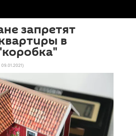
ане запретят
квартиры в
"коробка"
 09.01.2021
)