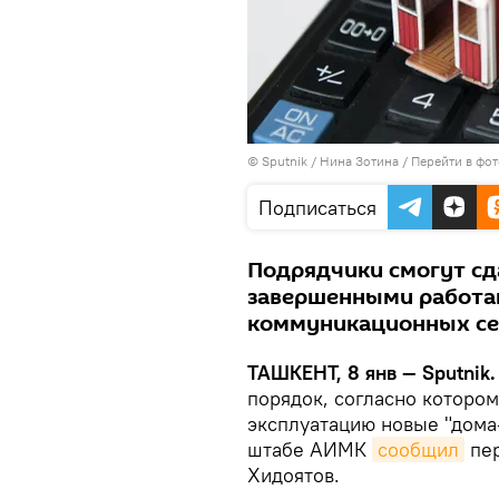
© Sputnik / Нина Зотина
/
Перейти в фо
Подписаться
Подрядчики смогут сд
завершенными работам
коммуникационных се
ТАШКЕНТ, 8 янв — Sputnik.
порядок, согласно котором
эксплуатацию новые "дома
штабе АИМК
сообщил
пер
Хидоятов.