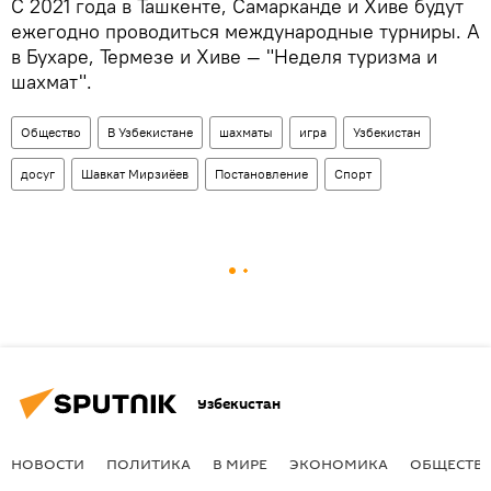
С 2021 года в Ташкенте, Самарканде и Хиве будут
ежегодно проводиться международные турниры. А
в Бухаре, Термезе и Хиве — "Неделя туризма и
шахмат".
Общество
В Узбекистане
шахматы
игра
Узбекистан
досуг
Шавкат Мирзиёев
Постановление
Спорт
Узбекистан
НОВОСТИ
ПОЛИТИКА
В МИРЕ
ЭКОНОМИКА
ОБЩЕСТВ