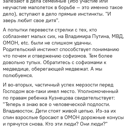
залезают в дела семейные (ибо участие или
неучастие малолеток в борьбе — это именно такое
дело), вступают в дело прямые инстинкты. "И
зверь любит свое дитя".
А попытки перевести стрелки с тех, кто
соблазняет малых сих, на Владимира Путина, МВД,
ОМОН, etc. были не слишком удачны.
Родительский инстинкт способствует пониманию
что почем и отвержению софизмов. Тем более
довольно тупых. Обратитесь с софизмами к
медведице, оберегающей медвежат. А мы
полюбуемся.
И во-вторых, частичный успех мерзости перед
Господом все-таки имел место. Уполномоченный
по правам ребенка Кузнецова свидетельствует:
"Теперь я знаю все о человеческой подлости.
Владивосток. Дети стоят живой цепью. Из-за их
спин взрослые бросают в ОМОН дорожные конусы
и прячутся снова. Кто эти люди? Они люди?"