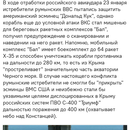
В ходе отработки российского авиаудара 23 января
истребители румынских ВВС пытались защитить
американский эсминец "Дональд Кук", однако
корабль еще до условной атаки ВКС стал мишенью
для береговых ракетных комплексов "Бал",
получил предупреждение о сканировании и
наведении на него ракет. Напомню, мобильный
комплекс "Бал" имеет боекомплект до 64 ракет
Х-35 и способен уничтожать корабли противника
на дальности до 280 км, то есть из Крыма
"простреливает" значительную часть акватории
Черного моря. В случае настоящего конфликта
румынские истребители не смогли бы "прикрыть"
эсминцы ВМС США и неизбежно стали бы
уязвимыми целями дислоцированных в Крыму
российских систем ПВО С-400 "Триумф"
дальностью поражения до 400 км (охватывает
небо над Констанцей).