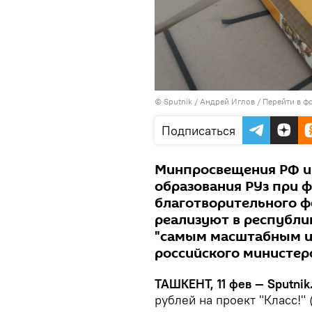
© Sputnik / Андрей Иглов
/
Перейти в ф
Подписаться
Минпросвещения РФ и
образования РУз при 
благотворительного фо
реализуют в республик
"самым масштабным и
российского министерс
ТАШКЕНТ, 11 фев — Sputnik
рублей на проект "Класс!" 