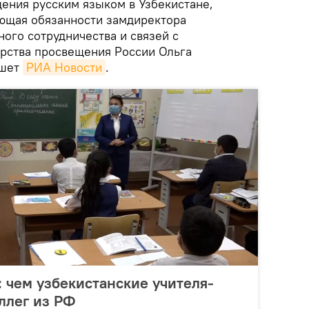
ения русским языком в Узбекистане,
яющая обязанности замдиректора
ого сотрудничества и связей с
рства просвещения России Ольга
ишет
РИА Новости
.
: чем узбекистанские учителя-
ллег из РФ