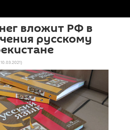
нег вложит РФ в
учения русскому
бекистане
 10.03.2021
)