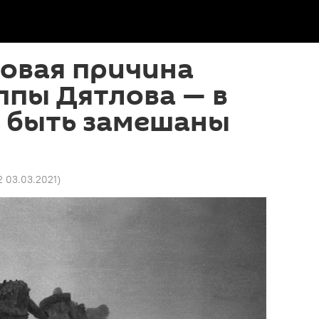
новая причина
ппы Дятлова — в
т быть замешаны
2 03.03.2021
)