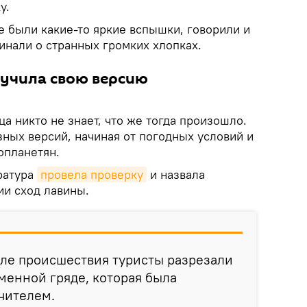
у.
бе были какие-то яркие вспышки, говорили и
инали о странных громких хлопках.
вучила свою версию
ца никто не знает, что же тогда произошло.
ных версий, начиная от погодных условий и
опланетян.
ратура
провела проверку
и назвала
ии сход лавины.
сле происшествия туристы разрезали
аменной гряде, которая была
чителем.