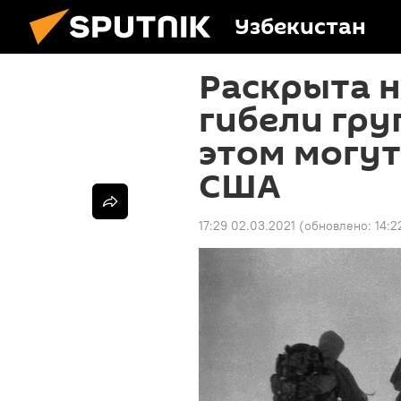
Узбекистан
Раскрыта 
гибели гру
этом могу
США
17:29 02.03.2021
(обновлено:
14:2