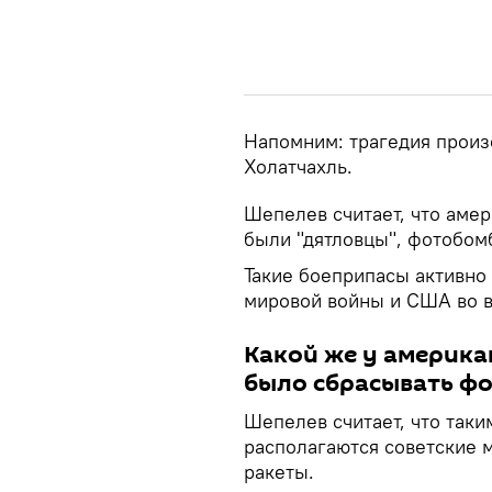
Напомним: трагедия произ
Холатчахль.
Шепелев считает, что амер
были "дятловцы", фотобом
Такие боеприпасы активно
мировой войны и США во в
Какой же у америка
было сбрасывать фо
Шепелев считает, что таки
располагаются советские 
ракеты.