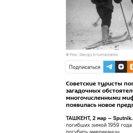
© Foto :
Georgiy Krivonischenko
Подписаться
Советские туристы пог
загадочных обстоятель
многочисленными мифа
появилась новое пред
ТАШКЕНТ, 2 мар — Sputnik.
погибших зимой 1959 года 
погубить американцы.