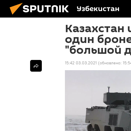
Узбекистан
Казахстан 
один броне
"большой 
15:42 03.03.2021
(обновлено:
15:5