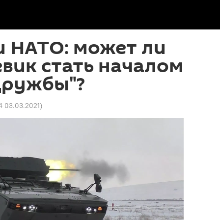
и НАТО: может ли
вик стать началом
дружбы"?
4 03.03.2021
)