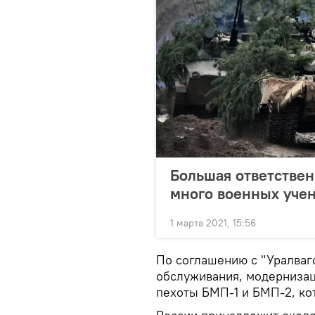
Большая ответствен
много военных уче
1 марта 2021, 15:56
По соглашению с "Уралваг
обслуживания, модернизац
пехоты БМП-1 и БМП-2, ко