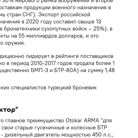
 30% мирового рынка вооружений и второе
оставкам продукции военного назначения в
мь стран СНГ). Экспорт российской
начения в 2020 году составил свыше 13
я бронетехники сухопутных войск – 25%), в
кты на 55 миллиардов долларов, и это
го оружия.
диционно лидирует в рейтинге поставщиков
о в период 2010-2017 годов продала более 1
щественно БМП-3 и БТР-80А) на сумму 1,48
ских специалистов турецкий броневик
ктор"
что главное преимущество Otokar ARMA "для
 свои старые гусеничные и колесные БТР
- дизельный двигатель мощностью 450 л.с.,