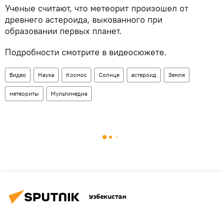
Ученые считают, что метеорит произошел от
древнего астероида, выкованного при
образовании первых планет.
Подробности смотрите в видеосюжете.
Видео
Наука
Космос
Солнце
астероид
Земля
метеориты
Мультимедиа
Узбекистан