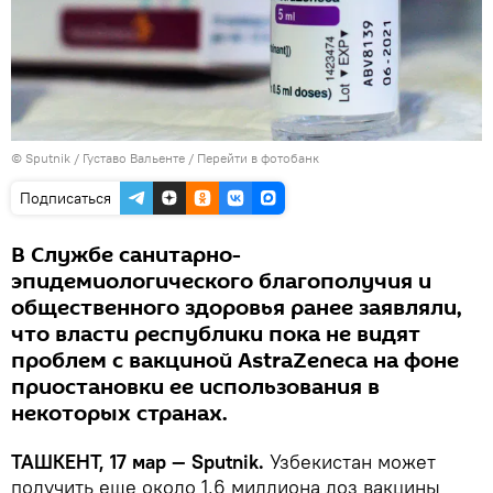
© Sputnik / Густаво Вальенте
/
Перейти в фотобанк
Подписаться
В Службе санитарно-
эпидемиологического благополучия и
общественного здоровья ранее заявляли,
что власти республики пока не видят
проблем с вакциной AstraZeneca на фоне
приостановки ее использования в
некоторых странах.
ТАШКЕНТ, 17 мар — Sputnik.
Узбекистан может
получить еще около 1,6 миллиона доз вакцины