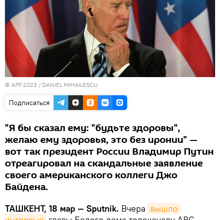
© AFP 2023 / DANIEL MIHAILESCU
Подписаться
"Я бы сказал ему: "будьте здоровы",
желаю ему здоровья, это без иронии" —
вот так президент России Владимир Путин
отреагировал на скандальные заявление
своего американского коллеги Джо
Байдена.
ТАШКЕНТ, 18 мар — Sputnik.
Вчера
вышло 
интервью
главы Белого дома телеканалу ABC