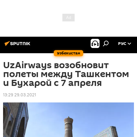
РУС
Узбекистан
UzAirways возобновит
полеты между Ташкентом
и Бухарой с 7 апреля
13:29 29.03.2021