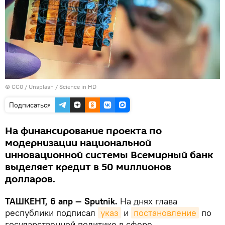
©
СС0 / Unsplash / Science in HD
Подписаться
На финансирование проекта по
модернизации национальной
инновационной системы Всемирный банк
выделяет кредит в 50 миллионов
долларов.
ТАШКЕНТ, 6 апр — Sputnik.
На днях глава
республики подписал
указ
и
постановление
по
государственной политике в сфере