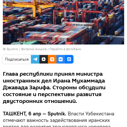
© Sputnik / Виталий Аньков
/
Перейти в фотобанк
Подписаться
Глава республики принял министра
иностранных дел Ирана Мухаммада
Джавада Зарифа. Стороны обсудили
состояние и перспективы развития
двусторонних отношений.
ТАШКЕНТ, 6 апр — Sputnik.
Власти Узбекистана
отмечают важность задействования иранских
портов для развития транспортного коридора