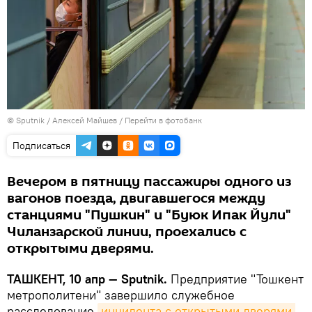
© Sputnik / Алексей Майшев
/
Перейти в фотобанк
Подписаться
Вечером в пятницу пассажиры одного из
вагонов поезда, двигавшегося между
станциями "Пушкин" и "Буюк Ипак Йули"
Чиланзарской линии, проехались с
открытыми дверями.
ТАШКЕНТ, 10 апр — Sputnik.
Предприятие "Тошкент
метрополитени" завершило служебное
расследование
инцидента с открытыми дверями 