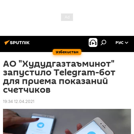
РУС
Узбекистан
АО "Худудгазтаъминот"
запустило Telegram-бот
для приема показаний
счетчиков
19:34 12.04.2021