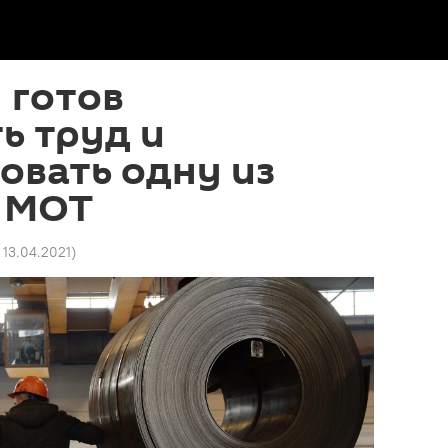
 готов
ь труд и
овать одну из
 МОТ
9 13.04.2021
)