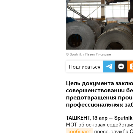
© Sputnik / Павел Лисицын
Подписаться
Цель документа заклю
совершенствовании бе
предотвращения прои
профессиональных заб
ТАШКЕНТ, 13 апр — Sputnik
МОТ об основах содействия
сообщает
пресс-служба О