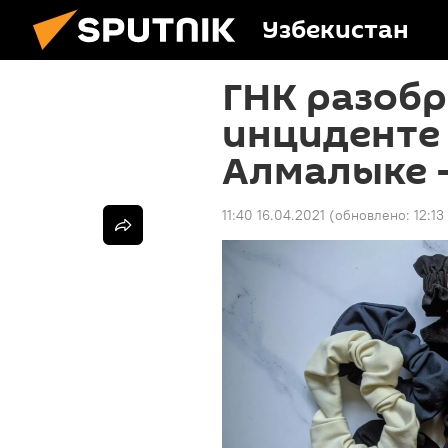
Узбекистан
ГНК разобр
инциденте 
Алмалыке 
11:40 16.04.2021
(обновлено:
12:13