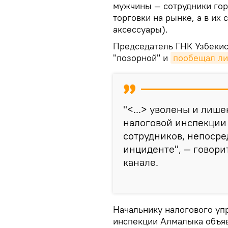
мужчины — сотрудники го
торговки на рынке, а в их 
аксессуары).
Председатель ГНК Узбекис
"позорной" и
пообещал ли
"<...> уволены и лише
налоговой инспекции 
сотрудников, непосре
инциденте", — говори
канале.
Начальнику налогового уп
инспекции Алмалыка объяв