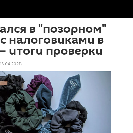
ался в "позорном"
с налоговиками в
— итоги проверки
 16.04.2021
)